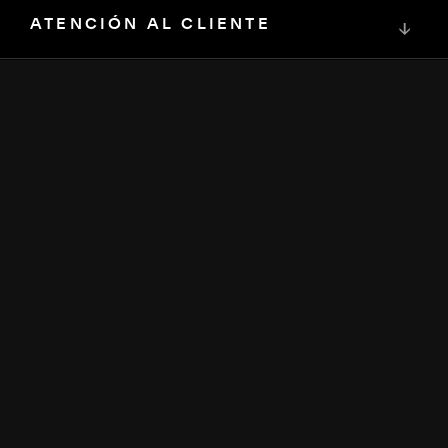
ATENCIÓN AL CLIENTE
↓
COMUNIDAD
↓
DESARROLLADORES
↓
RECURSOS
↓