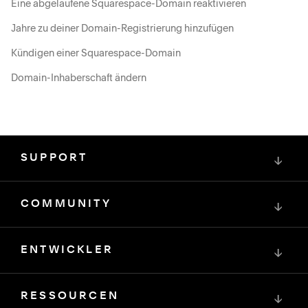
Eine abgelaufene Squarespace-Domain reaktivieren
Jahre zu deiner Domain-Registrierung hinzufügen
Kündigen einer Squarespace-Domain
Domain-Inhaberschaft ändern
SUPPORT
↓
COMMUNITY
↓
ENTWICKLER
↓
RESSOURCEN
↓