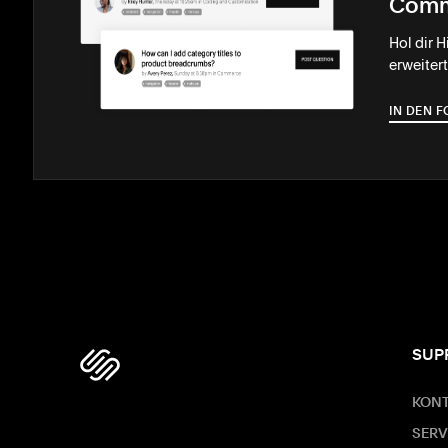
Comm
Hol dir 
erweiter
IN DEN 
SUP
KON
SERV