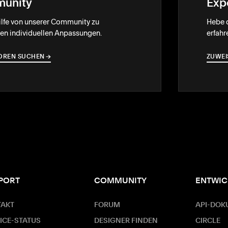
unity
Exp
Hilfe von unserer Community zu
Hebe d
ten individuellen Anpassungen.
erfahr
FOREN SUCHEN
→
→
ZUWEI
PORT
COMMUNITY
ENTWIC
TAKT
FORUM
API-DOK
ICE-STATUS
DESIGNER FINDEN
CIRCLE