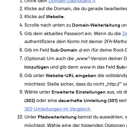
Öffne dein
Domain-Dashboard
.
Klicke auf die Domain, die du gerade bearbeites
Klicke auf
.
Website
Scrolle nach unten zu
und
Domain-Weiterleitung
Gib dein aktuelles Passwort ein. Wenn du die
Zw
authentifiziere dein Konto mit deiner 2FA-Meth
Gib im Feld
@
ein (für deine Root-
Sub-Domain
(Optional) Um auch die „www“-Version deiner Do
und gib dann
www
in das Feld
hinzufügen
Sub
Gib unter
die vollständi
Website-URL eingeben
möchtest. Stelle sicher, dass du nicht „http://“ od
Wähle unter
aus, ob d
Erweiterte Einstellungen
oder eine
sein
(302)
dauerhafte Umleitung (301)
302-Umleitungen im Vergleich
.
Unter
kannst du auswählen, 
Pfadweiterleitung
möchtest. Wähle eine der folgenden Optionen 