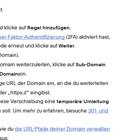
t.
 klicke auf
.
Regel hinzufügen
ei-Faktor-Authentifizierung
(2FA) aktiviert hast,
ode erneut und klicke auf
.
Weiter
Domain).
main weiterzuleiten, klicke auf
Sub-Domain
ein.
-Domain
ge URL der Domain ein, an die du weiterleiten
er „https://“ eingibst.
iese Verschiebung eine
temporäre Umleitung
 soll. Um mehr zu erfahren, besuche
301- und
wie du
die URL-Pfade deiner Domain verwalten
aus: