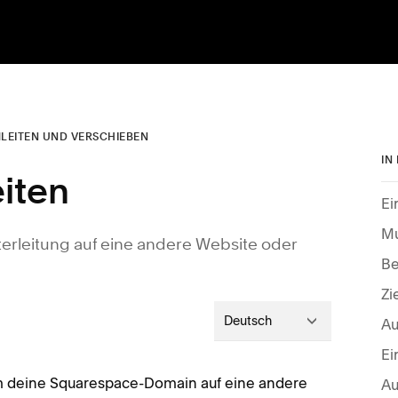
LEITEN UND VERSCHIEBEN
IN
iten
Ei
Mu
terleitung auf eine andere Website oder
Be
Zi
Deutsch
Ei
um deine Squarespace-Domain auf eine andere
Au