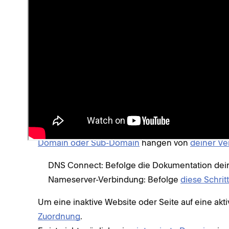
Website zu verwenden, empfehlen wir,
die Domain 
Um verschiedene Domain-Optionen zu vergleiche
Verschieben deiner Domain
.
Bevor du loslegst
In dieser Anleitung wird erläutert, wie du eine b
weiterleiten kannst. Die Schritte zum Weiterleiten
Domain oder Sub-Domain
hängen von
deiner V
DNS Connect: Befolge die Dokumentation deine
Nameserver-Verbindung: Befolge
diese Schrit
Um eine inaktive Website oder Seite auf eine ak
Zuordnung
.