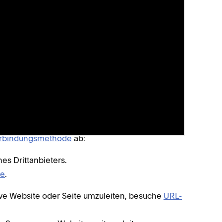
zu verschieben oder zu verbinden
.
n, besuche
Auswahl der richtigen Option für das
ei Squarespace registrierte aktive Domain
 einer bei einem Drittanbieter registrierten
erbindungsmethode
ab:
s Drittanbieters.
te
.
tive Website oder Seite umzuleiten, besuche
URL-