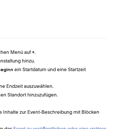
lichen Menü auf
.
Klick
+
anstaltung hinzu.
Fügen
Wähl
ein Startdatum und eine Startzeit
Beginn
Endze
Füge 
ne Endzeit auszuwählen.
Fahre
nen Standort hinzuzufügen.
Klick
veröf
e Inhalte zur Event-Beschreibung mit Blöcken
Event
um das
Event zu veröffentlichen oder eine spätere