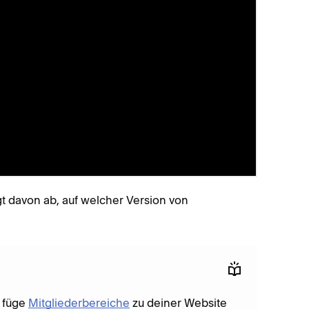
derholende Events einzurichten. Du kannst
Events
he Events erstellen, ohne die entsprechenden
ts pro Monat und zeigt bis zu 250 kommende und
 einem Kalenderformat anzeigen.
n
t davon ab, auf welcher Version von
, füge
Mitgliederbereiche
zu deiner Website