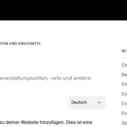
EITEN UND ABSCHNITTE
IN
Ei
Be
Veranstaltungszeiten, -orte und andere
Ei
Ei
Deutsch
Ev
Ev
 zu deiner Website hinzufügen. Dies ist eine
Sp