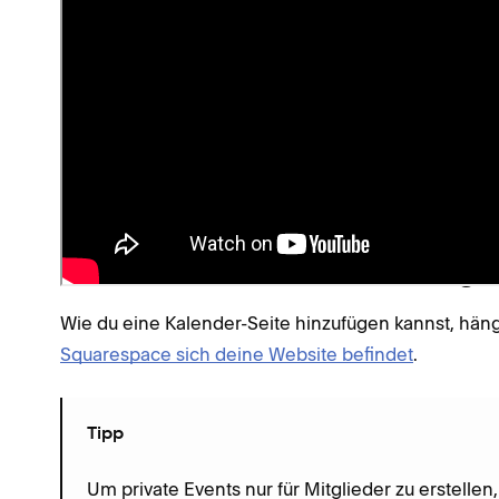
Es ist nicht möglich, regelmäßige oder sich wie
manuell duplizieren
und auf diesem Weg identisc
Informationen erneut einzugeben.
Jede Kalender-Seite unterstützt bis zu 350 Even
30 vergangene Events an.
Mit
Kalender-Blöcken
kannst du deine Events in
Eine Kalenderseite hinzufüge
Wie du eine Kalender-Seite hinzufügen kannst, häng
Squarespace sich deine Website befindet
.
Tipp
Um private Events nur für Mitglieder zu erstellen