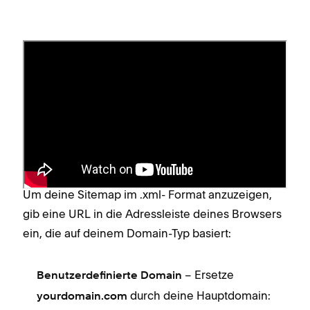
Deine Sitemap ansehen
Wenn deine Website
privat
oder
passwortgeschützt
ist, aktualisiere
die
Verfügbarkeit deiner Website auf „öffentlich“,
damit deine Sitemap geladen wird.
Um deine Sitemap im .xml- Format anzuzeigen,
gib eine URL in die Adressleiste deines Browsers
ein, die auf deinem Domain-Typ basiert:
– Ersetze
Benutzerdefinierte Domain
durch deine Hauptdomain:
yourdomain.com